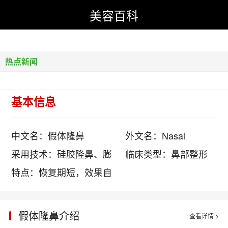
美容百科
美容百科
>
整形美容
>
鼻部塑造
>
假体隆鼻
> 正文
热点新闻
基本信息
中文名：
假体隆鼻
外文名：
Nasal
Augmentation
采用技术：
硅胶隆鼻、膨
临床类型：
鼻部整形
体隆鼻、自体软骨隆鼻、
特点：
恢复期短，效果自
注射隆鼻
然、安全性高
假体隆鼻介绍
查看详情 >