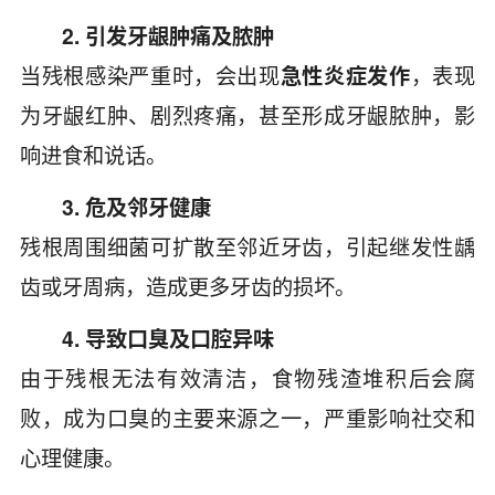
2. 引发牙龈肿痛及脓肿
当残根感染严重时，会出现
急性炎症发作
，表现
为牙龈红肿、剧烈疼痛，甚至形成牙龈脓肿，影
响进食和说话。
3. 危及邻牙健康
残根周围细菌可扩散至邻近牙齿，引起继发性龋
齿或牙周病，造成更多牙齿的损坏。
4. 导致口臭及口腔异味
由于残根无法有效清洁，食物残渣堆积后会腐
败，成为口臭的主要来源之一，严重影响社交和
心理健康。