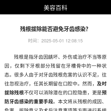
美容百科
美容百科
>
口腔美容
>
牙外科
>
残根拔除
残根拔除能否避免牙齿感染？
时间：2025-05-01 12:08:15
关键词：残根,拔除,能否,避免
残根是指牙齿因龋坏、外伤或治疗不当等原
因，仅剩下牙根部分残留在牙槽骨中的一种状
态。很多人由于对牙齿残根危害的认识不足，往
往忽视治疗，任其长期留在口腔中。然而，
及时
拔除残根
不仅可以消除潜在的口腔隐患，更是
预
防牙齿感染的重要手段
。本文将从残根的成因、
危害、拔除意义及术后注意事项等方面进行系统