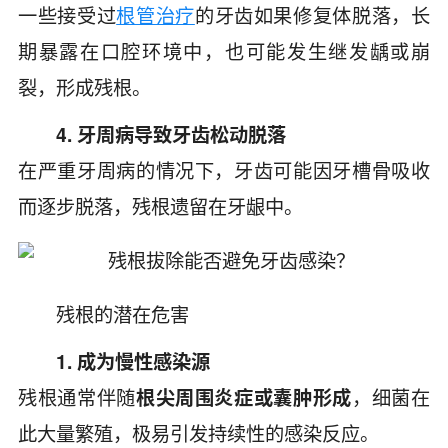
一些接受过
根管治疗
的牙齿如果修复体脱落，长
期暴露在口腔环境中，也可能发生继发龋或崩
裂，形成残根。
4. 牙周病导致牙齿松动脱落
在严重牙周病的情况下，牙齿可能因牙槽骨吸收
而逐步脱落，残根遗留在牙龈中。
残根的潜在危害
1. 成为慢性感染源
残根通常伴随
根尖周围炎症或囊肿形成
，细菌在
此大量繁殖，极易引发持续性的感染反应。