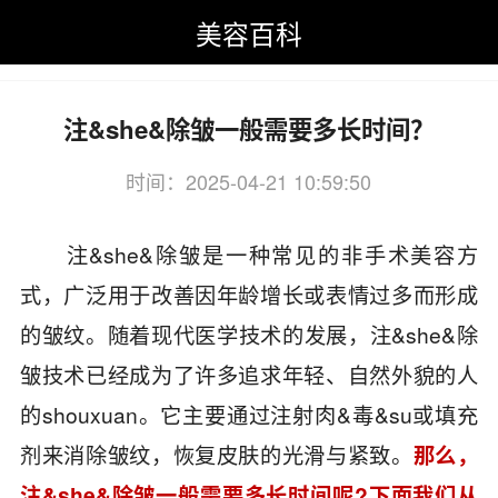
美容百科
美容百科
>
微整形美容
>
注射产品
>
注&she&除皱
注&she&除皱一般需要多长时间？
时间：2025-04-21 10:59:50
关键词：注射,除皱,一般,要多
注&she&除皱是一种常见的非手术美容方
式，广泛用于改善因年龄增长或表情过多而形成
的皱纹。随着现代医学技术的发展，注&she&除
皱技术已经成为了许多追求年轻、自然外貌的人
的shouxuan。它主要通过注射肉&毒&su或填充
剂来消除皱纹，恢复皮肤的光滑与紧致。
那么，
注&she&除皱一般需要多长时间呢?下面我们从