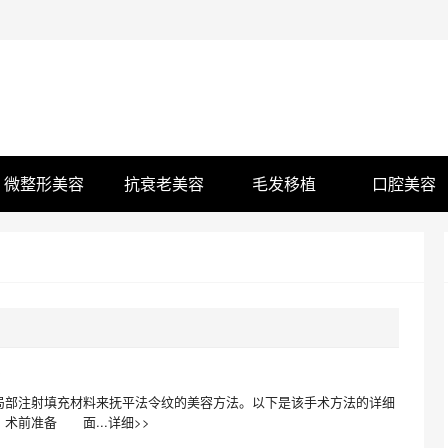
微整形美容
抗衰老美容
毛发移植
口腔美容
?
部注射填充材料来抚平法令纹的美容方法。以下是该手术方法的详细
、术前准备 面
...详细>>