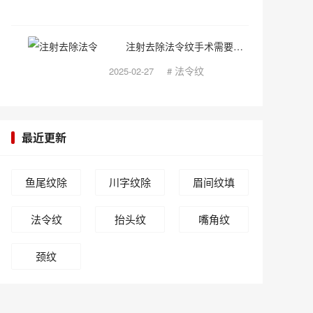
注射去除法令纹手术需要多少钱呢?包括各城市收费标准
法令纹
2025-02-27
#
最近更新
鱼尾纹除
川字纹除
眉间纹填
皱
皱
充
法令纹
抬头纹
嘴角纹
颈纹