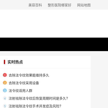
美容百科
整形医院哪家好
网站地图
实时热点
去除法令纹效果能维持多久
1
去除法令纹采用设备
2
法令纹适用人群
3
注射祛除法令纹后恢复周期时间是多久?
4
注射祛除法令纹手术并发症及风险?
5