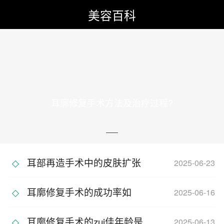
美容百科
耳廓修复手术方法及治疗过程?
耳部再造手术中的皮肤扩张
2025-06-23
技
耳廓修复手术的成功率如
2025-06-16
何？
耳廓修复手术的zui佳年龄是
2025-06-13